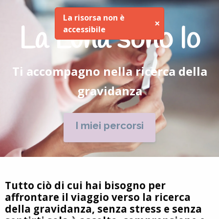
La risorsa non è
×
La Luna sono Io
accessibile
Ti accompagno nella ricerca della
gravidanza
I miei percorsi
Tutto ciò di cui hai bisogno per
affrontare il viaggio verso la ricerca
della gravidanza, senza stress e senza