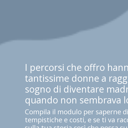
I percorsi che offro hann
tantissime donne a ragg
sogno di diventare madr
quando non sembrava lo
Compila il modulo per saperne di
tempistiche e costi, e se ti va r
sulla tua storia così che possa su