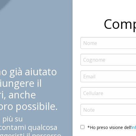
Comp
o già aiutato
iungere il
i, anche
ro possibile.
 più su
accontami qualcosa
*Ho preso visione dell’
in
ggerirti il percorso