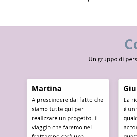
C
Un gruppo di pers
Martina
Giu
A prescindere dal fatto che
La ri
siamo tutte qui per
è un 
realizzare un progetto, il
qualc
viaggio che faremo nel
accom
frattempo sarà una
quest