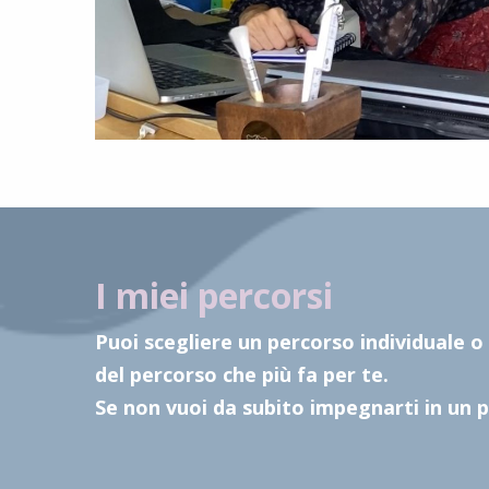
I miei percorsi
Puoi scegliere un percorso individuale o 
del percorso che più fa per te.
Se non vuoi da subito impegnarti in un p