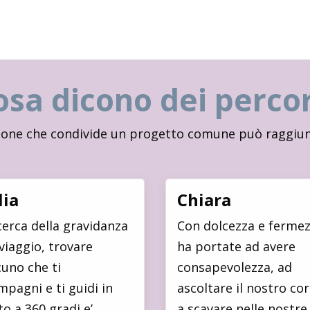
osa dicono dei percor
one che condivide un progetto comune può raggiung
lia
Chiara
cerca della gravidanza
Con dolcezza e fermez
viaggio, trovare
ha portate ad avere
uno che ti
consapevolezza, ad
pagni e ti guidi in
ascoltare il nostro co
o a 360 gradi e’
a scavare nelle nostre