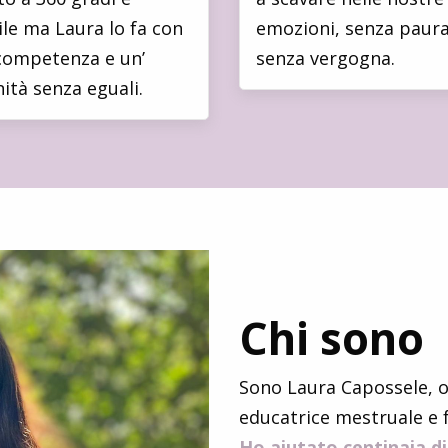
cile ma Laura lo fa con
emozioni, senza paura
competenza e un’
senza vergogna.
ità senza eguali.
Chi sono
Sono Laura Capossele, o
educatrice mestruale e f
Ho aiutato centinaia di