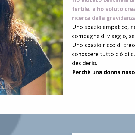
fertile, e ho voluto cr
ricerca della gravidanz
Uno spazio empatico, ne
compagne di viaggio, se 
Uno spazio ricco di cresc
conoscere tutto ciò di c
desiderio.
Perchè una donna nasce