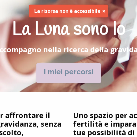
×
La risorsa non è accessibile
La Luna sono Io
accompagno nella ricerca della gravid
I miei percorsi
r affrontare il
Uno spazio per ac
 gravidanza, senza
fertilità e impara
scolto,
tue possibilità d